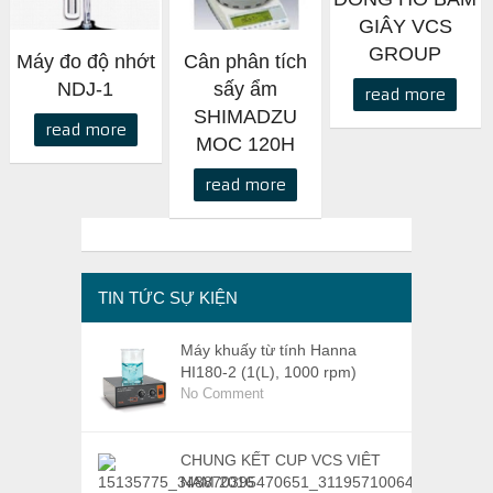
GIÂY VCS
GROUP
Máy đo độ nhớt
Cân phân tích
NDJ-1
sấy ẩm
read more
SHIMADZU
read more
MOC 120H
read more
TIN TỨC SỰ KIỆN
Máy khuấy từ tính Hanna
HI180-2 (1(L), 1000 rpm)
No Comment
CHUNG KẾT CUP VCS VIÊT
NAM 2016