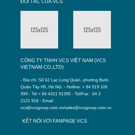
ĐỐI TÁC CỦA VCS
CÔNG TY TNHH VCS VIỆT NAM (VCS
VIETNAM CO.,LTD)
- Địa chỉ :Số 62 Lạc Long Quân, phường Bưởi,
Quận Tây Hồ, Hà Nội. - Hotline: + 84 919 105
399 - Tel + 84 4321 91395 - Tel/Fax : 04 3
2121 918 - Email :
vcs@vcsgroup.com.vn/sales@vcsgroup.com.vn
KẾT NỐI VỚI FANPAGE VCS