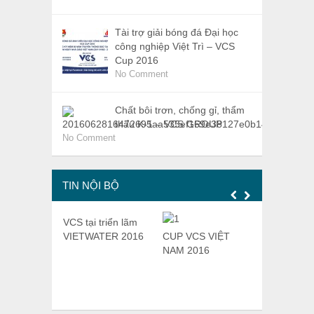
Tài trợ giải bóng đá Đại học
công nghiệp Việt Trì – VCS
Cup 2016
No Comment
Chất bôi trơn, chống gỉ, thẩm
thấu K-1 – VCS GROUP
No Comment
TIN NỘI BỘ
VCS tại triển lãm
STRORE O
VIETWATER 2016
CUP VCS VIỆT
NAM 2016