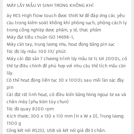
MÁY LẤY MẪU VI SINH TRONG KHÔNG KHÍ
áy RCS High flow touch được thiết kế để đáp ứng các yêu
cầu trong kiểm soát không khí phòng sạch, phòng cách ly
trong công nghiệp dược phẩm, y tế, thực phẩm
Máy đạt tiêu chuẩn ISO 14698-1,
Máy cần tay, trọng lượng nhẹ, hoạt động bằng pin sạc
Tốc độ lấy mẫu: 100 lít/ phút
Máy cài đặt sẵn 7 chương trình lấy mẫu từ 1L tới 2000L, có
thể tự điều chỉnh để phù hợp với nhu cầu thể tích mẫu cần
lấy.
Có thể hoạt động liên tục 30 x 1000L sau mỗi lần sặc đầy
pin
Cài đặt rất linh hoạt, có điều kiển bằng hồng ngoại từ xa và
chân máy (phụ kiện tùy chọn)
Tốc độ quay 8200 rpm
Kích thước: 300 x 130 x 110 mm (H x W x D), Trọng lượng:
1500 g
Cổng kết nối RS232, USB và kết nối giá đỡ 3 chân.