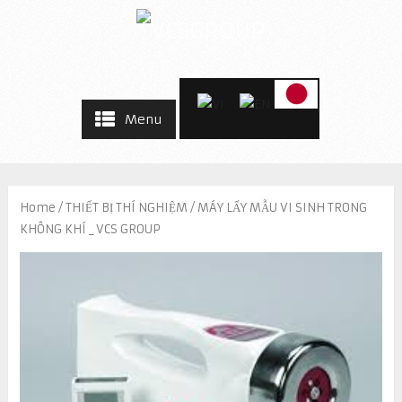
Menu
Home
/
THIẾT BỊ THÍ NGHIỆM
/ MÁY LẤY MẪU VI SINH TRONG
KHÔNG KHÍ _ VCS GROUP