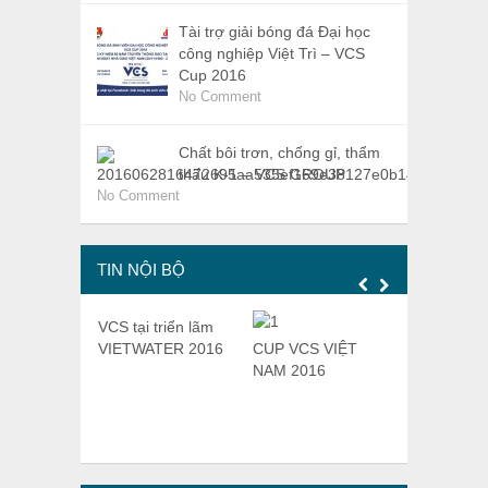
Tài trợ giải bóng đá Đại học
công nghiệp Việt Trì – VCS
Cup 2016
No Comment
Chất bôi trơn, chống gỉ, thẩm
thấu K-1 – VCS GROUP
No Comment
TIN NỘI BỘ
VCS tại triển lãm
STRORE O
VIETWATER 2016
CUP VCS VIỆT
NAM 2016