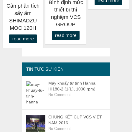
read more
Bình định mức
Cân phân tích
thiết bị thí
sấy ẩm
nghiệm VCS
SHIMADZU
GROUP
MOC 120H
read more
read more
TIN TỨC SỰ KIỆN
Máy khuấy từ tính Hanna
HI180-2 (1(L), 1000 rpm)
No Comment
CHUNG KẾT CUP VCS VIÊT
NAM 2016
No Comment