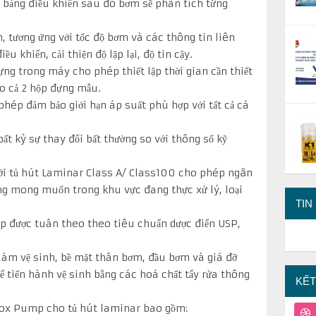
 bảng điều khiển sau đó bơm sẽ phân tích từng
, tương ứng với tốc độ bơm và các thông tin liên
u khiển, cải thiện độ lặp lại, độ tin cậy.
ựng trong máy cho phép thiết lập thời gian cần thiết
o cả 2 hộp đựng mẫu.
phép đảm bảo giới hạn áp suất phù hợp với tất cả cá
ất kỳ sự thay đổi bất thường so với thông số kỹ
với tủ hút Laminar Class A/ Class100 cho phép ngăn
ng mong muốn trong khu vực đang thực xử lý, loại
TIN
p được tuân theo theo tiêu chuẩn dược điển USP,
à làm vệ sinh, bề mặt thân bơm, đầu bơm và giá đỡ
VCS
ể tiến hành vệ sinh bằng các hoá chất tẩy rửa thông
KẾT
CUP
ox Pump cho tủ hút laminar bao gồm: