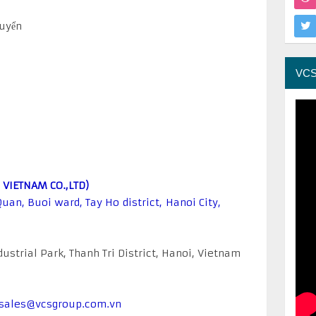
STR
huyển
VCS
VCS
VCS
 VIETNAM CO.,LTD)
uan, Buoi ward, Tay Ho district, Hanoi City,
strial Park, Thanh Tri District, Hanoi, Vietnam
 sales@vcsgroup.com.vn