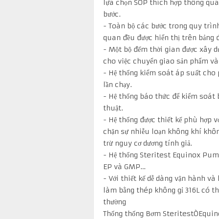
lựa chọn SOP thích hợp thông qua
bước.
- Toàn bộ các bước trong quy trình
quan đều được hiển thị trên bảng điề
- Một bộ đếm thời gian được xây d
cho việc chuyển giao sản phẩm và
- Hệ thống kiểm soát áp suất cho 
lần chạy.
- Hệ thống báo thức để kiểm soát b
thuật.
- Hệ thống được thiết kế phù hợp 
chặn sự nhiễu loạn không khí khô
trừ nguy cơ dương tính giả.
- Hệ thống Steritest Equinox Pum
EP và GMP…
- Với thiết kế dễ dàng vận hành v
làm bằng thép không gỉ 316L có th
thường
Thống thống Bơm SteritestÒEquin