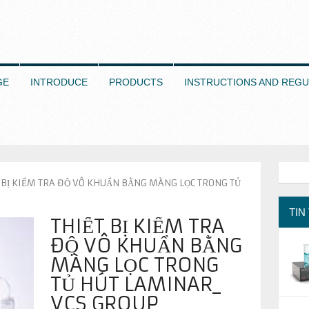
GE
INTRODUCE
PRODUCTS
INSTRUCTIONS AND REGU
T BỊ KIỂM TRA ĐỘ VÔ KHUẨN BẰNG MÀNG LỌC TRONG TỦ
TIN
THIẾT BỊ KIỂM TRA
ĐỘ VÔ KHUẨN BẰNG
MÀNG LỌC TRONG
TỦ HÚT LAMINAR_
VCS GROUP