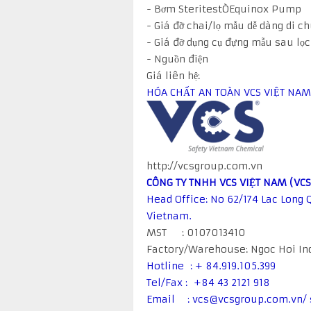
- Bơm SteritestÒEquinox Pump
- Giá đỡ chai/lọ mẫu dễ dàng di c
- Giá đỡ dụng cụ đựng mẫu sau lọc
- Nguồn điện
Giá liên hệ:
HÓA CHẤT AN TOÀN VCS VIỆT NAM
http://vcsgroup.com.vn
CÔNG TY TNHH VCS VIỆT NAM (VCS
Head Office: No 62/174 Lac Long Q
Vietnam.
MST : 0107013410
Factory/Warehouse: Ngoc Hoi Indu
Hotline : + 84.919.105.399
Tel/Fax : +84 43 2121 918
Email : vcs@vcsgroup.com.vn/