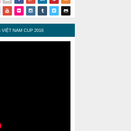
ORE OF VCS
 VIỆT NAM CUP 2016
 BRAND – THUONG HIEU VIET
 BRAND