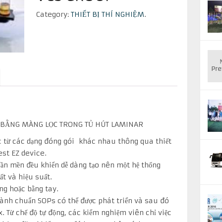
Category:
THIẾT BỊ THÍ NGHIỆM
.
N BẰNG MÀNG LỌC TRONG TỦ HÚT LAMINAR
 từ các dạng đóng gói khác nhau thông qua thiết
est EZ device.
hần mền đều khiển dễ dàng tạo nên một hệ thống
t và hiệu suất.
ng hoặc bằng tay.
hành chuẩn SOPs có thể được phát triển và sau đó
 Từ chế độ tự động, các kiểm nghiệm viên chỉ việc