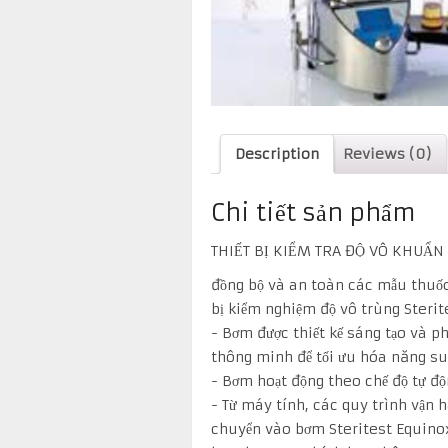
Description
Reviews (0)
Chi tiết sản phẩm
THIẾT BỊ KIỂM TRA ĐỘ VÔ KHUẨ
đồng bộ và an toàn các mẫu thuốc
bị kiểm nghiệm độ vô trùng Sterit
- Bơm được thiết kế sáng tạo và p
thông minh để tối ưu hóa năng suấ
- Bơm hoạt động theo chế độ tự độ
- Từ máy tính, các quy trình vận 
chuyển vào bơm Steritest Equinox.