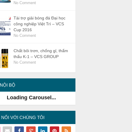
No Comment
Tài trợ giải bóng đá Đại học
công nghiệp Việt Trì – VCS
Cup 2016
No Comment
Chất bôi trơn, chống gỉ, thẩm
thấu K-1 – VCS GROUP
No Comment
 NỘI BỘ
 tại triển lãm VIETWATER 2016
 NỐI VỚI CHÚNG TÔI
 VCS VIỆT NAM 2016